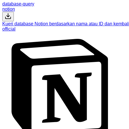
database-query
notion
Kueri database Notion berdasarkan nama atau ID dan kembalika
official