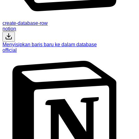
create-database-row
notion
Menyisipkan baris baru ke dalam database
official