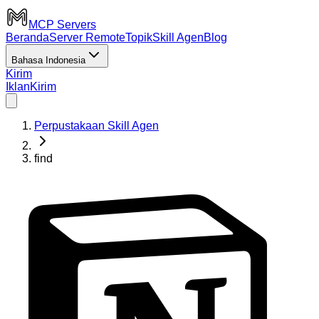
MCP Servers
Beranda
Server Remote
Topik
Skill Agen
Blog
Bahasa Indonesia
Kirim
Iklan
Kirim
Perpustakaan Skill Agen
find