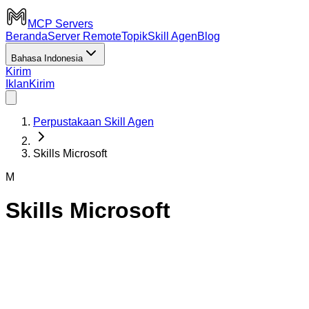
MCP Servers
Beranda
Server Remote
Topik
Skill Agen
Blog
Bahasa Indonesia
Kirim
Iklan
Kirim
Perpustakaan Skill Agen
Skills Microsoft
M
Skills Microsoft