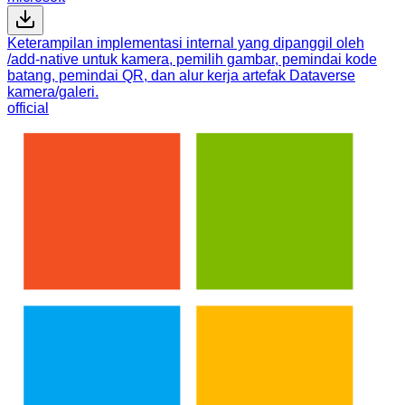
Keterampilan implementasi internal yang dipanggil oleh
/add-native untuk kamera, pemilih gambar, pemindai kode
batang, pemindai QR, dan alur kerja artefak Dataverse
kamera/galeri.
official