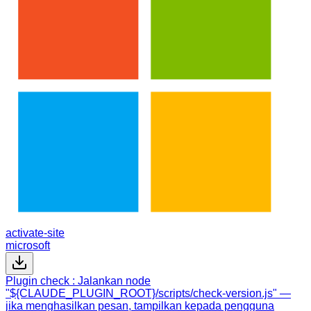
activate-site
microsoft
Plugin check : Jalankan node
"${CLAUDE_PLUGIN_ROOT}/scripts/check-version.js" —
jika menghasilkan pesan, tampilkan kepada pengguna