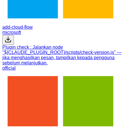
add-cloud-flow
microsoft
Plugin check : Jalankan node
"${CLAUDE_PLUGIN_ROOT}/scripts/check-version.js" —
jika menghasilkan pesan, tampilkan kepada pengguna
sebelum melanjutkan.
official