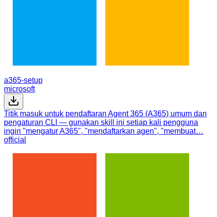
a365-setup
microsoft
Titik masuk untuk pendaftaran Agent 365 (A365) umum dan
pengaturan CLI — gunakan skill ini setiap kali pengguna
ingin "mengatur A365", "mendaftarkan agen", "membuat…
official