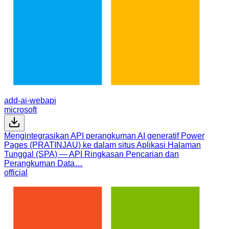
add-ai-webapi
microsoft
Mengintegrasikan API perangkuman AI generatif Power
Pages (PRATINJAU) ke dalam situs Aplikasi Halaman
Tunggal (SPA) — API Ringkasan Pencarian dan
Perangkuman Data…
official