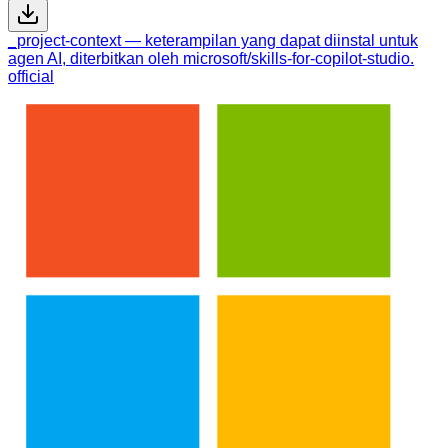
_project-context — keterampilan yang dapat diinstal untuk
agen AI, diterbitkan oleh microsoft/skills-for-copilot-studio.
official