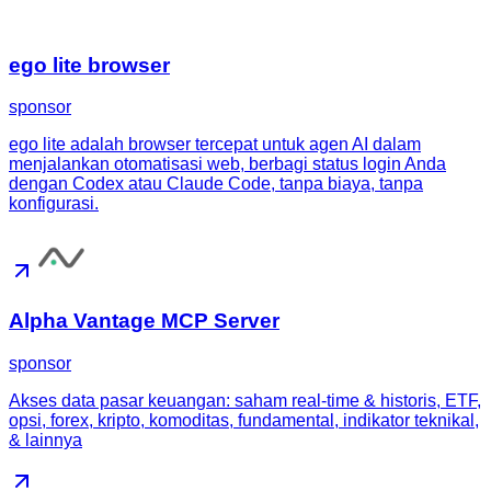
ego lite browser
sponsor
ego lite adalah browser tercepat untuk agen AI dalam
menjalankan otomatisasi web, berbagi status login Anda
dengan Codex atau Claude Code, tanpa biaya, tanpa
konfigurasi.
Alpha Vantage MCP Server
sponsor
Akses data pasar keuangan: saham real-time & historis, ETF,
opsi, forex, kripto, komoditas, fundamental, indikator teknikal,
& lainnya