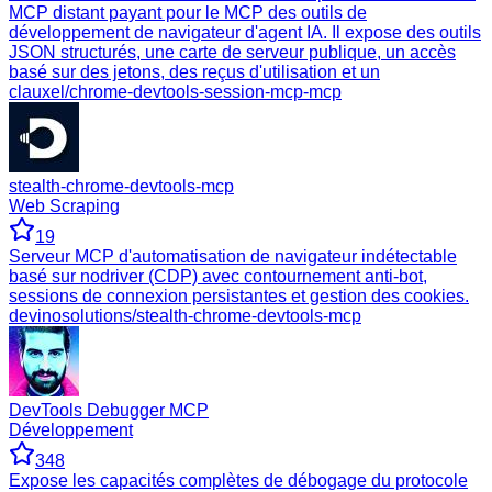
MCP distant payant pour le MCP des outils de
développement de navigateur d'agent IA. Il expose des outils
JSON structurés, une carte de serveur publique, un accès
basé sur des jetons, des reçus d'utilisation et un
clauxel/chrome-devtools-session-mcp-mcp
stealth-chrome-devtools-mcp
Web Scraping
19
Serveur MCP d'automatisation de navigateur indétectable
basé sur nodriver (CDP) avec contournement anti-bot,
sessions de connexion persistantes et gestion des cookies.
devinosolutions/stealth-chrome-devtools-mcp
DevTools Debugger MCP
Développement
348
Expose les capacités complètes de débogage du protocole