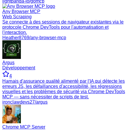
lightpanda-io/gomcp
Any Browser MCP
Web Scraping
Se connecte à des sessions de navigateur existantes via le
protocole Chrome DevTools pour l'automatisation et
l'interaction.
Heather8769/any-browser-mcp
Argus
Développement
4
Harnais d'assurance qualité alimenté par l'IA qui détecte les
erreurs JS, les défaillances d'accessibilité, les régressions
visuelles et les problèmes de sécurité via Chrome DevTools
MCP — sans nécessiter de scripts de test.
ironclawdevs27/argus
Chrome MCP Server