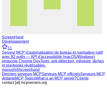
ScreenHand
Développement
11
Serveur MCP d'automatisation de bureau et navigateur natif
avec 82 outils — API d'accessibilité (macOS/Windows),
protocole Chrome DevTools, anti-détection, mémoire, tâches
et playbooks réutilisables.
manushi4/screenhand
Derniers serveurs MCP
Serveurs MCP officiels
Serveurs MCP
distants
MCP Topics
What is an MCP server?
Clients
contact [at] mcpservers.org