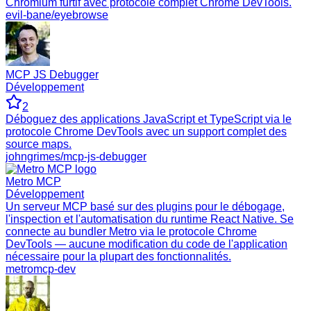
Chromium furtif avec protocole complet Chrome DevTools.
evil-bane/eyebrowse
MCP JS Debugger
Développement
2
Déboguez des applications JavaScript et TypeScript via le
protocole Chrome DevTools avec un support complet des
source maps.
johngrimes/mcp-js-debugger
Metro MCP
Développement
Un serveur MCP basé sur des plugins pour le débogage,
l'inspection et l'automatisation du runtime React Native. Se
connecte au bundler Metro via le protocole Chrome
DevTools — aucune modification du code de l'application
nécessaire pour la plupart des fonctionnalités.
metromcp-dev