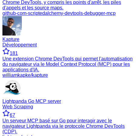
Chrome DevTools, y compris les points d'arrêt, les piles
d'appels et les source maps.
github-com-scriptedalchemy-devtools-debugger-mcp
Kapture
Développement
181
Une extension Chrome DevTools qui permet l'automatisation
du navigateur via le Model Context Protocol (MCP) pour les
applications d'IA.
williamkapke/kapture
Lightpanda Go MCP server
Web Scraping
67
Un serveur MCP basé sur Go pour interagir avec le
navigateur Lightpanda via le protocole Chrome DevTools
(CDP).