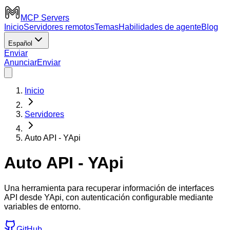
MCP Servers
Inicio
Servidores remotos
Temas
Habilidades de agente
Blog
Español
Enviar
Anunciar
Enviar
Inicio
Servidores
Auto API - YApi
Auto API - YApi
Una herramienta para recuperar información de interfaces
API desde YApi, con autenticación configurable mediante
variables de entorno.
GitHub