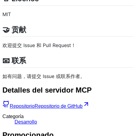
MIT
🤝 贡献
欢迎提交 Issue 和 Pull Request！
📧 联系
如有问题，请提交 Issue 或联系作者。
Detalles del servidor MCP
Repositorio
Repositorio de GitHub
Categoría
Desarrollo
Promocionado