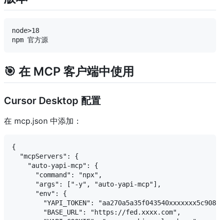
node>18

🎯 在 MCP 客户端中使用
Cursor Desktop 配置
在 mcp.json 中添加：
{

  "mcpServers": {

    "auto-yapi-mcp": {

      "command": "npx",

      "args": ["-y", "auto-yapi-mcp"],

      "env": {

        "YAPI_TOKEN": "aa270a5a35f043540xxxxxxx5c9081
        "BASE_URL": "https://fed.xxxx.com",
