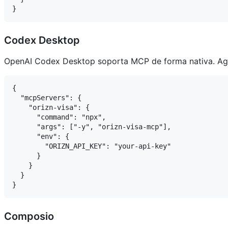
Codex Desktop
OpenAI Codex Desktop soporta MCP de forma nativa. Agr
{

  "mcpServers": {

    "orizn-visa": {

      "command": "npx",

      "args": ["-y", "orizn-visa-mcp"],

      "env": {

        "ORIZN_API_KEY": "your-api-key"

      }

    }

  }

Composio