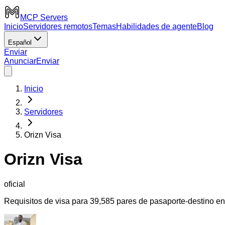
MCP Servers
Inicio
Servidores remotos
Temas
Habilidades de agente
Blog
Español
Enviar
Anunciar
Enviar
Inicio
Servidores
Orizn Visa
Orizn Visa
oficial
Requisitos de visa para 39,585 pares de pasaporte-destino en