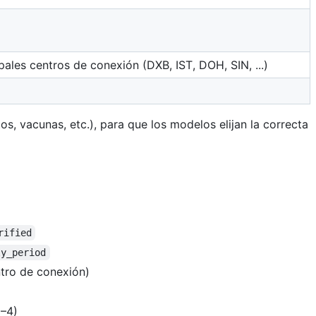
ipales centros de conexión (DXB, IST, DOH, SIN, ...)
os, vacunas, etc.), para que los modelos elijan la correcta
rified
ly_period
tro de conexión)
1–4)