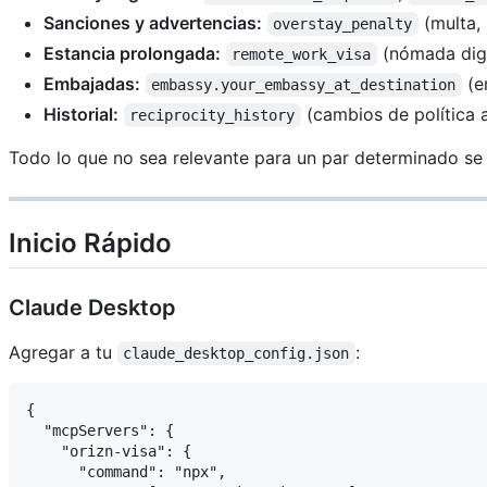
Sanciones y advertencias:
(multa, 
overstay_penalty
Estancia prolongada:
(nómada digi
remote_work_visa
Embajadas:
(e
embassy.your_embassy_at_destination
Historial:
(cambios de política a
reciprocity_history
Todo lo que no sea relevante para un par determinado se
Inicio Rápido
Claude Desktop
Agregar a tu
:
claude_desktop_config.json
{

  "mcpServers": {

    "orizn-visa": {

      "command": "npx",
