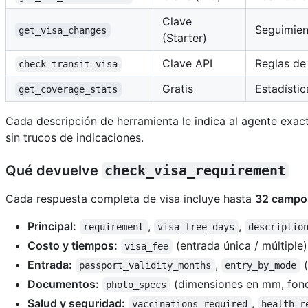
Clave
Seguimien
get_visa_changes
(Starter)
Clave API
Reglas de 
check_transit_visa
Gratis
Estadísti
get_coverage_stats
Cada descripción de herramienta le indica al agente exa
sin trucos de indicaciones.
Qué devuelve
check_visa_requirement
Cada respuesta completa de visa incluye hasta
32 campo
Principal:
,
,
requirement
visa_free_days
descriptio
Costo y tiempos:
(entrada única / múltiple
visa_fee
Entrada:
,
(
passport_validity_months
entry_by_mode
Documentos:
(dimensiones en mm, fond
photo_specs
Salud y seguridad:
,
vaccinations_required
health_r