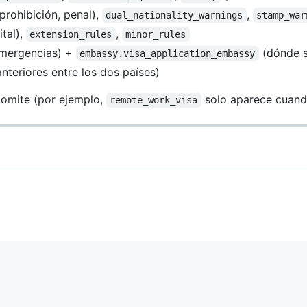
prohibición, penal),
,
dual_nationality_warnings
stamp_war
tal),
,
extension_rules
minor_rules
mergencias) +
(dónde so
embassy.visa_application_embassy
nteriores entre los dos países)
 omite (por ejemplo,
solo aparece cuando
remote_work_visa