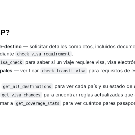
CP?
te-destino
— solicitar detalles completos, incluidos docume
ediante
.
check_visa_requirement
para saber si un viaje requiere visa, visa electrón
visa_check
ipales
— verificar
para requisitos de e
check_transit_visa
a
para ver cada país y su estado de 
get_all_destinations
r
para encontrar reglas actualizadas que 
get_visa_changes
amar a
para ver cuántos pares pasapor
get_coverage_stats