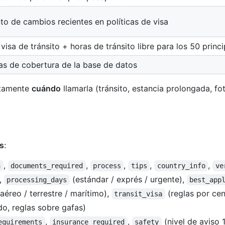
to de cambios recientes en políticas de visa
visa de tránsito + horas de tránsito libre para los 50 princ
cas de cobertura de la base de datos
ctamente
cuándo
llamarla (tránsito, estancia prolongada, fot
s
:
,
,
,
,
,
n
documents_required
process
tips
country_info
ve
),
(estándar / exprés / urgente),
processing_days
best_app
aéreo / terrestre / marítimo),
(reglas por cen
transit_visa
o, reglas sobre gafas)
,
,
(nivel de aviso 
equirements
insurance_required
safety