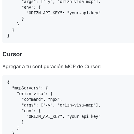
      "args": ["-y", "orizn-visa-mcp"],

      "env": {

        "ORIZN_API_KEY": "your-api-key"

      }

    }

  }

Cursor
Agregar a tu configuración MCP de Cursor:
{

  "mcpServers": {

    "orizn-visa": {

      "command": "npx",

      "args": ["-y", "orizn-visa-mcp"],

      "env": {

        "ORIZN_API_KEY": "your-api-key"

      }

    }

  }
