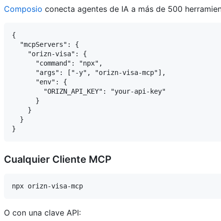
Composio
conecta agentes de IA a más de 500 herramien
{

  "mcpServers": {

    "orizn-visa": {

      "command": "npx",

      "args": ["-y", "orizn-visa-mcp"],

      "env": {

        "ORIZN_API_KEY": "your-api-key"

      }

    }

  }

Cualquier Cliente MCP
O con una clave API: