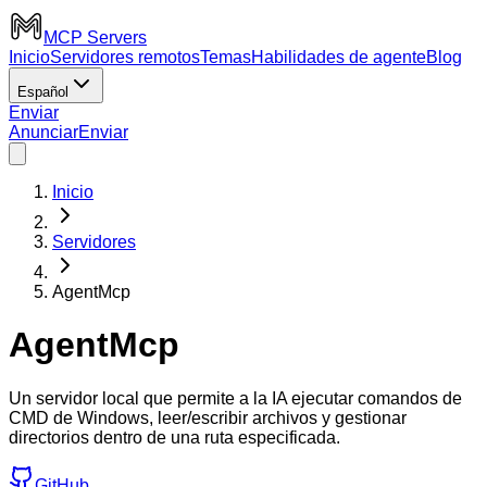
MCP Servers
Inicio
Servidores remotos
Temas
Habilidades de agente
Blog
Español
Enviar
Anunciar
Enviar
Inicio
Servidores
AgentMcp
AgentMcp
Un servidor local que permite a la IA ejecutar comandos de
CMD de Windows, leer/escribir archivos y gestionar
directorios dentro de una ruta especificada.
GitHub