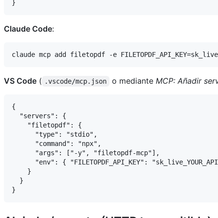
Claude Code
:
VS Code
(
o mediante
MCP: Añadir ser
.vscode/mcp.json
{

  "servers": {

    "filetopdf": {

      "type": "stdio",

      "command": "npx",

      "args": ["-y", "filetopdf-mcp"],

      "env": { "FILETOPDF_API_KEY": "sk_live_YOUR_API
    }

  }
