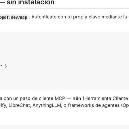
— sin instalación
. Autentícate con tu propia clave mediante l
opdf.dev/mcp
" }

rma con un paso de cliente MCP —
n8n
(Herramienta Client
ify, LibreChat, AnythingLLM, o frameworks de agentes (Op