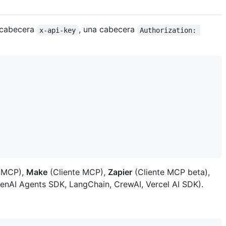
a cabecera
, una cabecera
x-api-key
Authorization: 
e MCP),
Make
(Cliente MCP),
Zapier
(Cliente MCP beta),
enAI Agents SDK, LangChain, CrewAI, Vercel AI SDK).