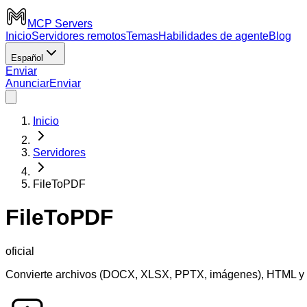
MCP Servers
Inicio
Servidores remotos
Temas
Habilidades de agente
Blog
Español
Enviar
Anunciar
Enviar
Inicio
Servidores
FileToPDF
FileToPDF
oficial
Convierte archivos (DOCX, XLSX, PPTX, imágenes), HTML y Ma