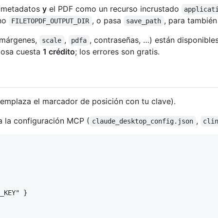
e metadatos
y
el PDF como un recurso incrustado
applicat
rno
, o pasa
, para también
FILETOPDF_OUTPUT_DIR
save_path
 márgenes,
,
, contraseñas, …) están disponible
scale
pdfa
itosa cuesta
1 crédito
; los errores son gratis.
emplaza el marcador de posición con tu clave).
 la configuración MCP (
,
claude_desktop_config.json
cli
_KEY" }
