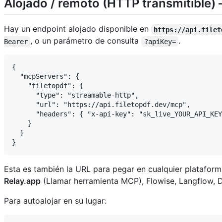
Alojado / remoto (HTTP transmitible) 
Hay un endpoint alojado disponible en
https://api.filet
, o un parámetro de consulta
.
Bearer
?apiKey=
{

  "mcpServers": {

    "filetopdf": {

      "type": "streamable-http",

      "url": "https://api.filetopdf.dev/mcp",

      "headers": { "x-api-key": "sk_live_YOUR_API_KEY
    }

  }

Esta es también la URL para pegar en cualquier platafo
Relay.app
(Llamar herramienta MCP), Flowise, Langflow, D
Para autoalojar en su lugar: