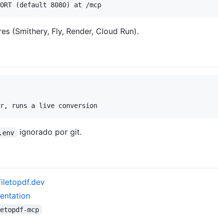
s (Smithery, Fly, Render, Cloud Run).
ignorado por git.
.env
filetopdf.dev
mentation
letopdf-mcp