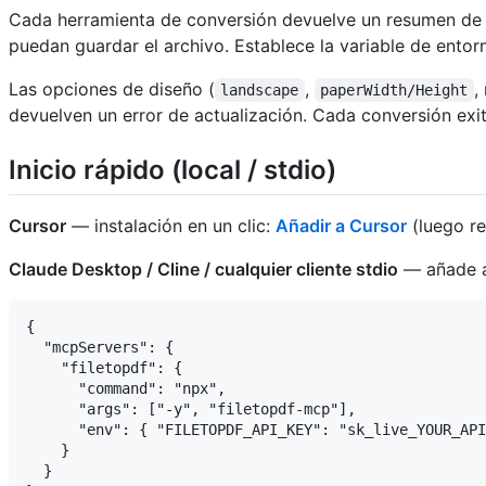
Cada herramienta de conversión devuelve un resumen d
puedan guardar el archivo. Establece la variable de ento
Las opciones de diseño (
,
,
landscape
paperWidth/Height
devuelven un error de actualización. Cada conversión ex
Inicio rápido (local / stdio)
Cursor
— instalación en un clic:
Añadir a Cursor
(luego re
Claude Desktop / Cline / cualquier cliente stdio
— añade a
{

  "mcpServers": {

    "filetopdf": {

      "command": "npx",

      "args": ["-y", "filetopdf-mcp"],

      "env": { "FILETOPDF_API_KEY": "sk_live_YOUR_API
    }

  }
