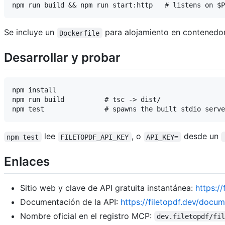
Se incluye un
para alojamiento en contenedore
Dockerfile
Desarrollar y probar
npm install

npm run build          # tsc -> dist/

lee
, o
desde un
npm test
FILETOPDF_API_KEY
API_KEY=
Enlaces
Sitio web y clave de API gratuita instantánea:
https://
Documentación de la API:
https://filetopdf.dev/docu
Nombre oficial en el registro MCP:
dev.filetopdf/fi