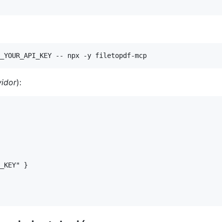
vidor
):
_KEY" }
