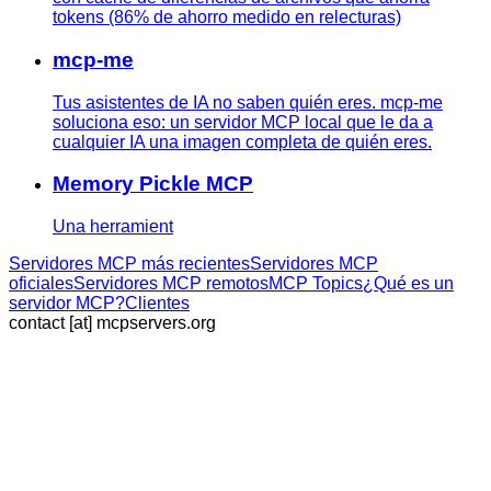
tokens (86% de ahorro medido en relecturas)
mcp-me
Tus asistentes de IA no saben quién eres. mcp-me
soluciona eso: un servidor MCP local que le da a
cualquier IA una imagen completa de quién eres.
Memory Pickle MCP
Una herramient
Servidores MCP más recientes
Servidores MCP
oficiales
Servidores MCP remotos
MCP Topics
¿Qué es un
servidor MCP?
Clientes
contact [at] mcpservers.org