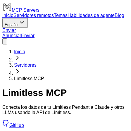
MCP Servers
Inicio
Servidores remotos
Temas
Habilidades de agente
Blog
Español
Enviar
Anunciar
Enviar
Inicio
Servidores
Limitless MCP
Limitless MCP
Conecta los datos de tu Limitless Pendant a Claude y otros
LLMs usando la API de Limitless.
GitHub