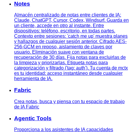
Notes
Almacén centralizado de notas entre clientes de IA:
Claude, ChatGPT, Cursor, Codex, Windsurf. Guarda en
un cliente, accede en otro al instante. Entre
dispositivos: teléfono, escritorio, en todas partes.
Contexto entre sesiones: 'catch me up' muestra planes
y hallazgos de cualquier sesión anterior. Cifrado AES-
256-GCM en reposo, aislamiento de claves por
usuario. Eliminación suave con ventana de
recuperación de 30 días. Fija notas para excluirlas de
la limpieza y priorizarlas. Etiqueta notas para
categorización y filtrado ('tag: auth'). Tu cuenta de mctx
es tu identidad: acceso instantáneo desde cualquier
herramienta de IA.
Fabric
Crea notas, busca y piensa con tu espacio de trabajo
de IA Fabric
Agentic Tools
Proporciona a los asistentes de IA capacidades