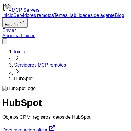
MCP Servers
Inicio
Servidores remotos
Temas
Habilidades de agente
Blog
Español
Enviar
Anunciar
Enviar
Inicio
Servidores MCP remotos
HubSpot
HubSpot
Objetos CRM, registros, datos de HubSpot
Documentación oficial