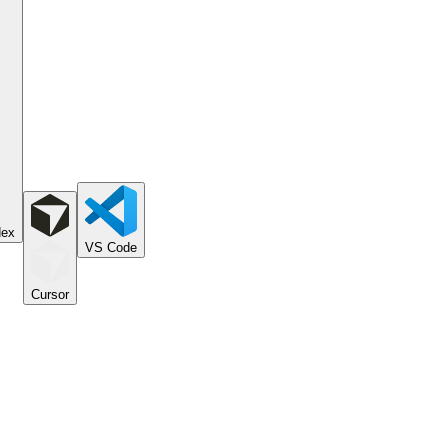
dex
VS Code
Cursor