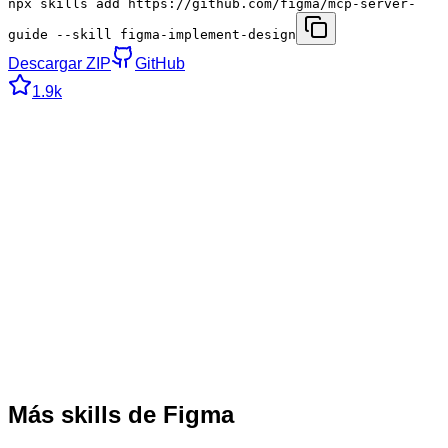
npx skills add https://github.com/figma/mcp-server-
guide --skill figma-implement-design
Descargar ZIP
GitHub
1.9k
Más skills de Figma