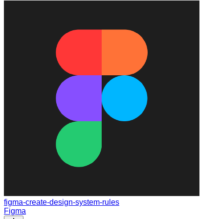
figma-create-design-system-rules
Figma