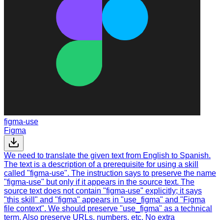
figma-use
Figma
We need to translate the given text from English to Spanish.
The text is a description of a prerequisite for using a skill
called "figma-use". The instruction says to preserve the name
"figma-use" but only if it appears in the source text. The
source text does not contain "figma-use" explicitly; it says
"this skill" and "figma" appears in "use_figma" and "Figma
file context". We should preserve "use_figma" as a technical
term. Also preserve URLs, numbers, etc. No extra