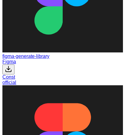
figma-generate-library
Figma
Const
official