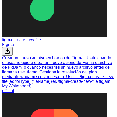
figma-create-new-file
Figma
Crear un nuevo archivo en blanco de Figma. Úsalo cuando
el usuario quiera crear un nuevo diseño de Figma o archivo
de FigJam, o cuando necesites un nuevo archivo antes de
llamar a use_figma. Gestiona la resolución del plan
mediante whoami si es necesario. Uso — /figma-create-new-
file [editorType] [fileName] (ej. /figma-create-new-file figjam
My Whiteboard)
official