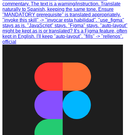
commentary. The text is a warning/instruction. Translate
naturally to Spanish, keeping the same tone. Ensure
"MANDATORY prerequisite" is translated appropriately.
"invoke this skill" -> "invocar esta habilidad". "use_figma"
stays as is. "JavaScript" stays. "Figma" stays. "auto-layout"
might be kept as is or translated? It's a Figma feature, often
kept in English. I'll keep "auto-layout". "fills" -> "rellenos".
official