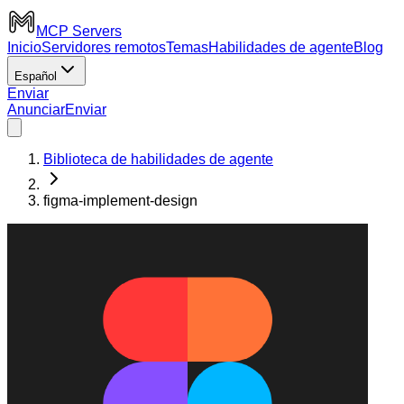
MCP Servers
Inicio
Servidores remotos
Temas
Habilidades de agente
Blog
Español
Enviar
Anunciar
Enviar
Biblioteca de habilidades de agente
figma-implement-design