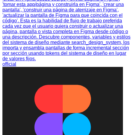
'tomar esta app/página y construirla en Figma', 'crear una
pantalla', 'construir una página de aterrizaje en Figma',
'actualizar la pantalla de Figma para que coincida con el
código'. Esta es la habilidad de flujo de trabajo preferida
cada vez que el usuario quiera construir o actualizar una
página, pantalla o vista completa en Figma desde código o
una descripción. Descubre componentes, variables y estilos
del sistema de diseño mediante search_design_system, los
importa y ensambla pantallas de forma incremental sección
por sección usando tokens del sistema de diseño en lugar
de valores fijos.
official