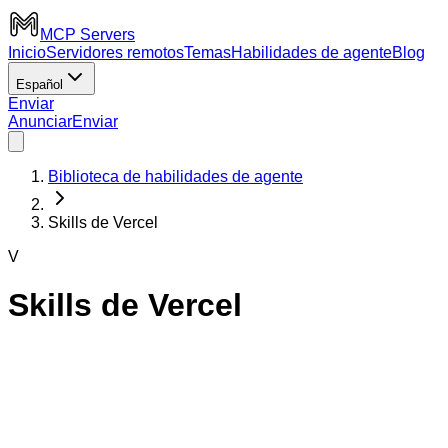
MCP Servers
Inicio
Servidores remotos
Temas
Habilidades de agente
Blog
Español
Enviar
Anunciar
Enviar
Biblioteca de habilidades de agente
Skills de Vercel
V
Skills de Vercel