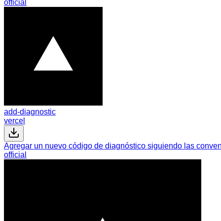
official
add-diagnostic
vercel
Agregar un nuevo código de diagnóstico siguiendo las conven
official