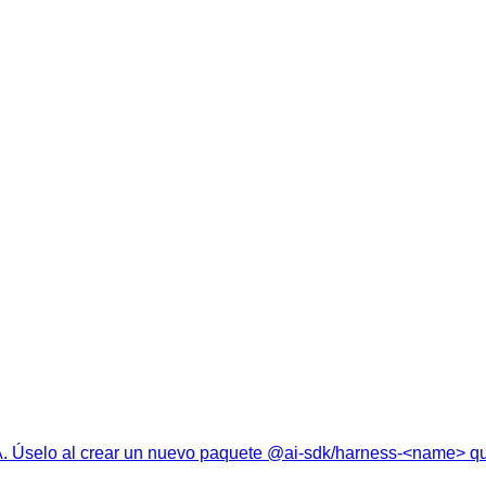
. Úselo al crear un nuevo paquete @ai-sdk/harness-<name> qu