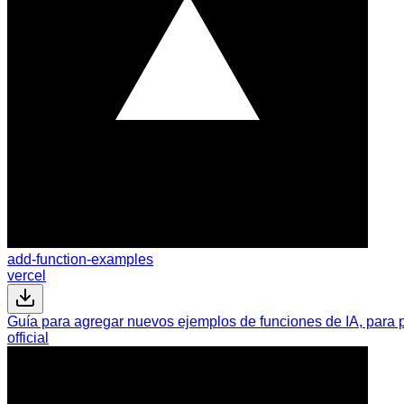
add-function-examples
vercel
Guía para agregar nuevos ejemplos de funciones de IA, para pr
official