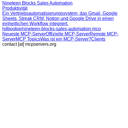
Nineteen Blocks Sales Automation
Produktivität
Ein Vertriebsautomatisierungssystem, das Gmail, Google
Sheets, Streak CRM, Notion und Google Drive in einen
einheitlichen Workflow integriert.
hdbookie/nineteen-blocks-sales-automation-mcp
Neueste MCP-Server
Offizielle MCP-Server
Remote MCP-
Server
MCP Topics
Was ist ein MCP-Server?
Clients
contact [at] mcpservers.org