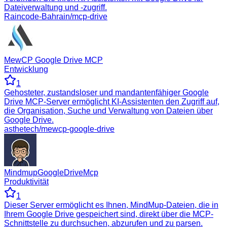
Dateiverwaltung und -zugriff.
Raincode-Bahrain/mcp-drive
MewCP Google Drive MCP
Entwicklung
1
Gehosteter, zustandsloser und mandantenfähiger Google
Drive MCP-Server ermöglicht KI-Assistenten den Zugriff auf,
die Organisation, Suche und Verwaltung von Dateien über
Google Drive.
asthetech/mewcp-google-drive
MindmupGoogleDriveMcp
Produktivität
1
Dieser Server ermöglicht es Ihnen, MindMup-Dateien, die in
Ihrem Google Drive gespeichert sind, direkt über die MCP-
Schnittstelle zu durchsuchen, abzurufen und zu parsen.