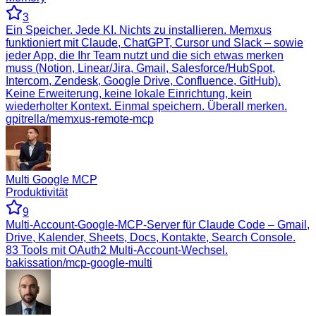
3
Ein Speicher. Jede KI. Nichts zu installieren. Memxus
funktioniert mit Claude, ChatGPT, Cursor und Slack – sowie
jeder App, die Ihr Team nutzt und die sich etwas merken
muss (Notion, Linear/Jira, Gmail, Salesforce/HubSpot,
Intercom, Zendesk, Google Drive, Confluence, GitHub).
Keine Erweiterung, keine lokale Einrichtung, kein
wiederholter Kontext. Einmal speichern. Überall merken.
gpitrella/memxus-remote-mcp
Multi Google MCP
Produktivität
9
Multi-Account-Google-MCP-Server für Claude Code – Gmail,
Drive, Kalender, Sheets, Docs, Kontakte, Search Console.
83 Tools mit OAuth2 Multi-Account-Wechsel.
bakissation/mcp-google-multi