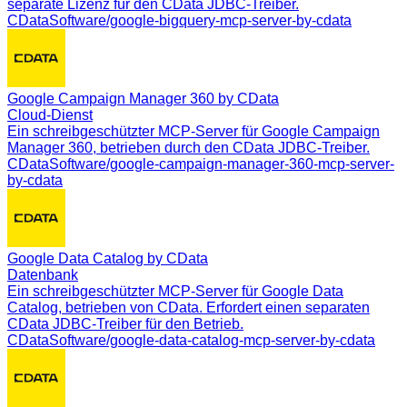
separate Lizenz für den CData JDBC-Treiber.
CDataSoftware/google-bigquery-mcp-server-by-cdata
Google Campaign Manager 360 by CData
Cloud-Dienst
Ein schreibgeschützter MCP-Server für Google Campaign
Manager 360, betrieben durch den CData JDBC-Treiber.
CDataSoftware/google-campaign-manager-360-mcp-server-
by-cdata
Google Data Catalog by CData
Datenbank
Ein schreibgeschützter MCP-Server für Google Data
Catalog, betrieben von CData. Erfordert einen separaten
CData JDBC-Treiber für den Betrieb.
CDataSoftware/google-data-catalog-mcp-server-by-cdata